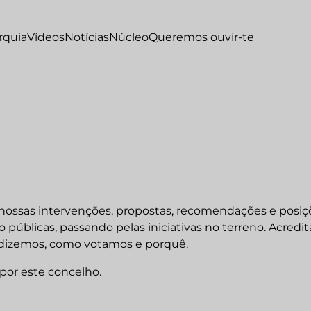
rquia
Vídeos
Notícias
Núcleo
Queremos ouvir-te
 nossas intervenções, propostas, recomendações e posiç
públicas, passando pelas iniciativas no terreno. Acredi
e dizemos, como votamos e porquê.
 por este concelho.