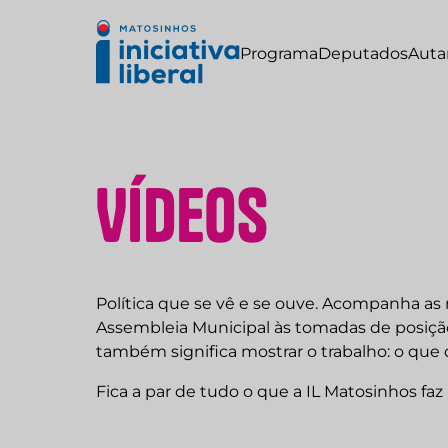
Programa
Deputados
Auta
V
í
d
e
o
s
Política que se vê e se ouve. Acompanha as
Assembleia Municipal às tomadas de posição 
também significa mostrar o trabalho: o qu
Fica a par de tudo o que a IL Matosinhos faz