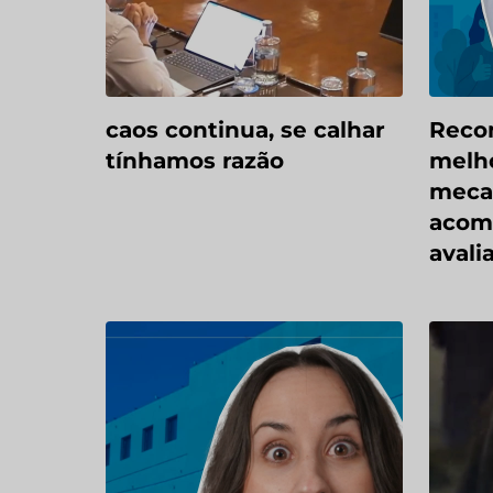
caos continua, se calhar
Reco
tínhamos razão
melho
meca
acom
avali