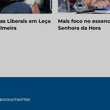
ias Liberais em Leça
Mais foco no essenc
lmeira
Senhora da Hora
EBOOK
X/TWITTER