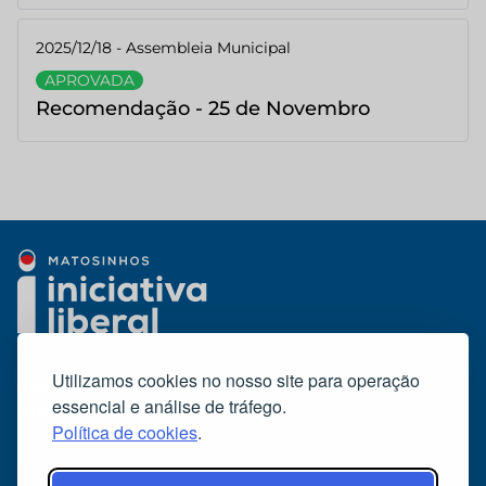
2025/12/18 - Assembleia Municipal
APROVADA
Recomendação - 25 de Novembro
Segue-nos
Utilizamos cookies no nosso site para operação
INSTAGRAM
TIKTOK
FACEBOOK
X/TWITTER
essencial e análise de tráfego.
LINKEDIN
YOUTUBE
Política de cookies
.
Media kit