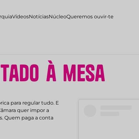
rquia
Vídeos
Notícias
Núcleo
Queremos ouvir-te
n
t
a
d
o
à
m
e
s
a
ca para regular tudo. E
Câmara quer impor a
as. Quem paga a conta