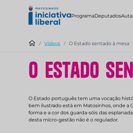
Programa
Deputados
Auta
Vídeos
O Estado sentado à mesa
/
/
O
E
s
t
a
d
o
s
e
O Estado português tem uma vocação históri
bem ilustrado está em Matosinhos, onde a 
forma e a cor dos guarda-sóis das esplanad
desta micro-gestão não é o regulador.