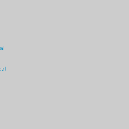
al
pal