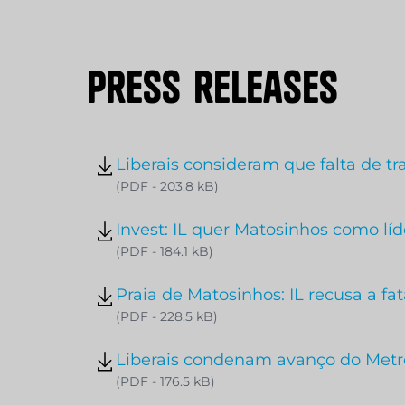
P
r
e
s
s
r
e
l
e
a
s
e
s
Liberais consideram que falta de t
(PDF - 203.8 kB)
Invest: IL quer Matosinhos como lí
(PDF - 184.1 kB)
Praia de Matosinhos: IL recusa a f
(PDF - 228.5 kB)
Liberais condenam avanço do Met
(PDF - 176.5 kB)