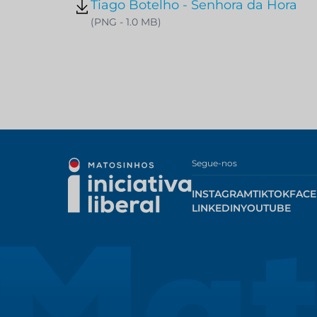
Tiago Botelho - Senhora da Hora
(PNG - 1.0 MB)
Segue-nos
INSTAGRAM
TIKTOK
FAC
LINKEDIN
YOUTUBE