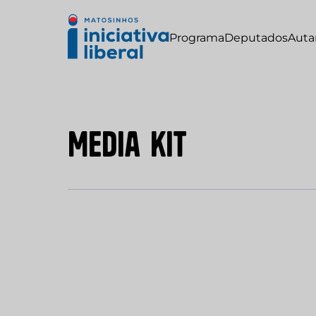
Programa
Deputados
Auta
M
e
d
i
a
k
i
t