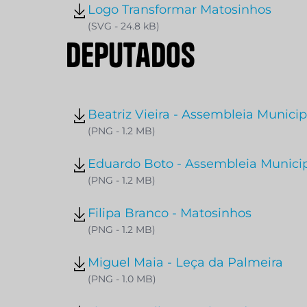
Logo Transformar Matosinhos
(SVG - 24.8 kB)
D
e
p
u
t
a
d
o
s
Beatriz Vieira - Assembleia Municip
(PNG - 1.2 MB)
Eduardo Boto - Assembleia Munici
(PNG - 1.2 MB)
Filipa Branco - Matosinhos
(PNG - 1.2 MB)
Miguel Maia - Leça da Palmeira
(PNG - 1.0 MB)