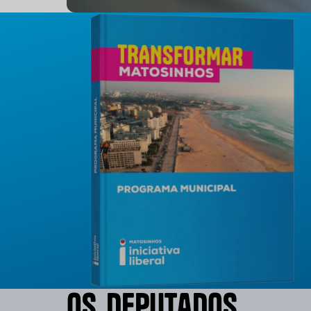
O
s
D
e
p
u
t
a
d
o
s