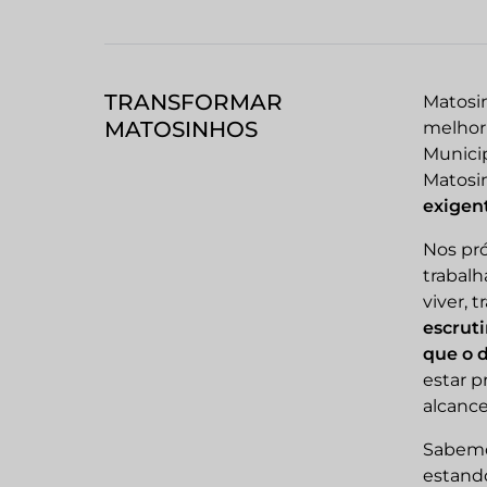
TRANSFORMAR
Matosin
MATOSINHOS
melhor 
Municip
Matosi
exigen
Nos pró
trabalh
viver, 
escruti
que o 
estar p
alcance
Sabemos
estand