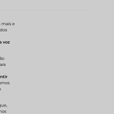
 mais e
ados
a voz
vão
ara
ntir
vamos
o
que,
mos