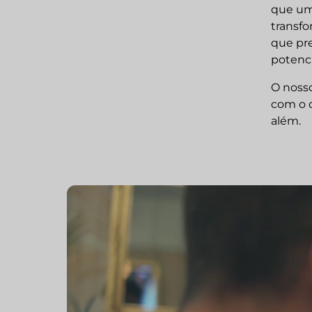
que uma
transfo
que pre
potenci
O noss
com o q
além.