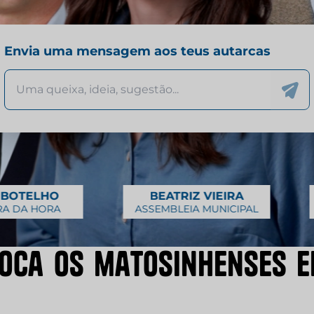
Envia uma mensagem aos teus autarcas
BEATRIZ VIEIRA
EDUARDO BO
ASSEMBLEIA MUNICIPAL
ASSEMBLEIA MUNIC
o
c
a
o
s
m
a
t
o
s
i
n
h
e
n
s
e
s
e