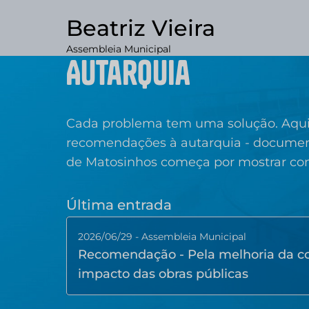
Beatriz Vieira
Assembleia Municipal
Autarquia
Cada problema tem uma solução. Aqui 
recomendações à autarquia - document
de Matosinhos começa por mostrar co
Última entrada
2026/06/29 - Assembleia Municipal
Recomendação - Pela melhoria da co
impacto das obras públicas