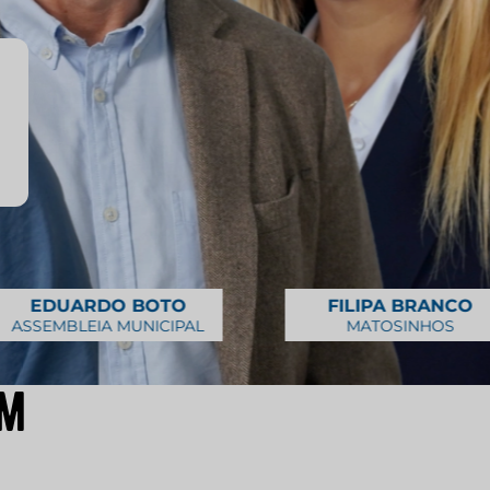
TO
FILIPA BRANCO
MI
IPAL
MATOSINHOS
LEÇA
m