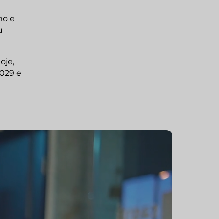
mo e
u
oje,
2029 e