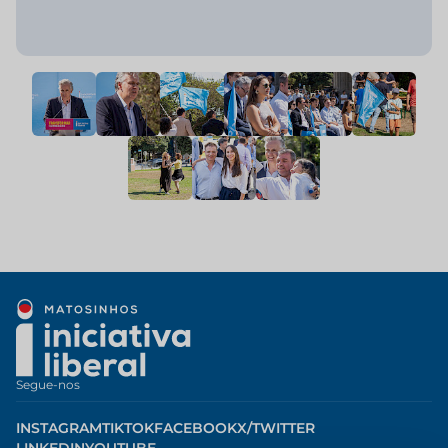
Segue-nos
INSTAGRAM
TIKTOK
FACEBOOK
X/TWITTER
LINKEDIN
YOUTUBE