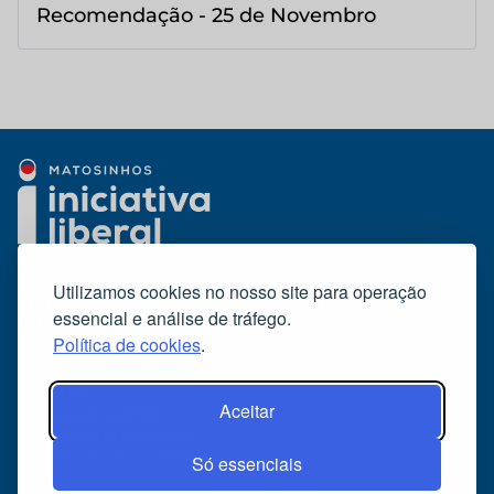
Recomendação - 25 de Novembro
Segue-nos
Utilizamos cookies no nosso site para operação
INSTAGRAM
TIKTOK
FACEBOOK
X/TWITTER
essencial e análise de tráfego.
LINKEDIN
YOUTUBE
Política de cookies
.
Media kit
Aceitar
Politica de cookies
Política de privacidade
© 2026 Iniciativa Liberal
Só essenciais